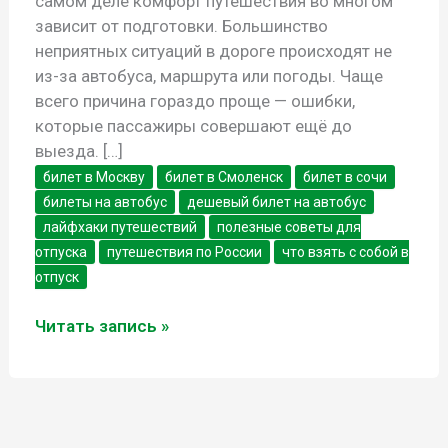
самом деле комфорт путешествия во многом
зависит от подготовки. Большинство
неприятных ситуаций в дороге происходят не
из-за автобуса, маршрута или погоды. Чаще
всего причина гораздо проще — ошибки,
которые пассажиры совершают ещё до
выезда. […]
билет в Москву
билет в Смоленск
билет в сочи
билеты на автобус
дешевый билет на автобус
лайфхаки путешествий
полезные советы для
отпуска
путешествия по России
что взять с собой в
отпуск
7
Читать запись »
ошибок,
которые
совершают
пассажиры