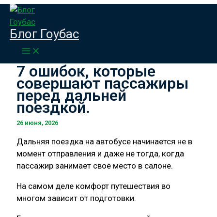
Перейти
к
Главная
Публикации
Блог Гоубас
содержимому
7 ошибок, которые совершают пассажиры
перед дальней поездкой.
7 ошибок, которые
совершают пассажиры
перед дальней
поездкой.
26 июня, 2026
Дальняя поездка на автобусе начинается не в
момент отправления и даже не тогда, когда
пассажир занимает своё место в салоне.
На самом деле комфорт путешествия во
многом зависит от подготовки.