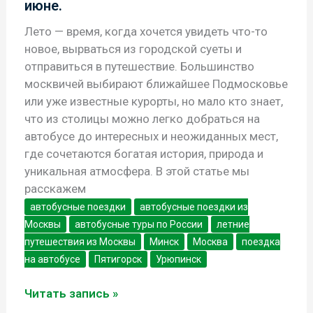
июне.
Лето — время, когда хочется увидеть что-то
новое, вырваться из городской суеты и
отправиться в путешествие. Большинство
москвичей выбирают ближайшее Подмосковье
или уже известные курорты, но мало кто знает,
что из столицы можно легко добраться на
автобусе до интересных и неожиданных мест,
где сочетаются богатая история, природа и
уникальная атмосфера. В этой статье мы
расскажем
автобусные поездки
автобусные поездки из
Москвы
автобусные туры по России
летние
путешествия из Москвы
Минск
Москва
поездка
на автобусе
Пятигорск
Урюпинск
7
Читать запись »
неочевидных