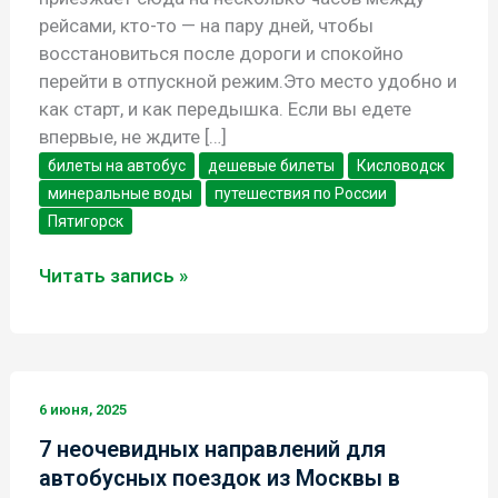
рейсами, кто-то — на пару дней, чтобы
восстановиться после дороги и спокойно
перейти в отпускной режим.Это место удобно и
как старт, и как передышка. Если вы едете
впервые, не ждите […]
билеты на автобус
дешевые билеты
Кисловодск
минеральные воды
путешествия по России
Пятигорск
Что
Читать запись »
посмотреть
в
Минеральных
Водах.
6 июня, 2025
7 неочевидных направлений для
автобусных поездок из Москвы в