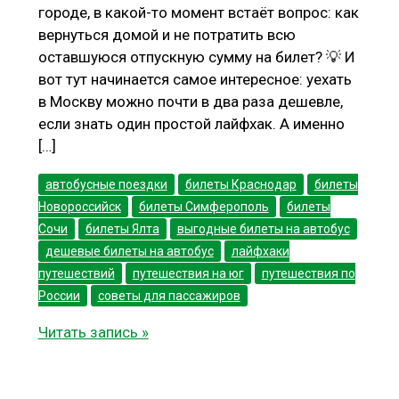
городе, в какой-то момент встаёт вопрос: как
вернуться домой и не потратить всю
оставшуюся отпускную сумму на билет? 💡 И
вот тут начинается самое интересное: уехать
в Москву можно почти в два раза дешевле,
если знать один простой лайфхак. А именно
[…]
автобусные поездки
билеты Краснодар
билеты
Новороссийск
билеты Симферополь
билеты
Сочи
билеты Ялта
выгодные билеты на автобус
дешевые билеты на автобус
лайфхаки
путешествий
путешествия на юг
путешествия по
России
советы для пассажиров
Лайфхак:
Читать запись »
как
летом
можно