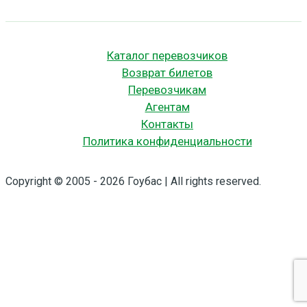
уехать
с
юга
Каталог перевозчиков
в
Возврат билетов
сторону
Перевозчикам
Москвы
Агентам
почти
Контакты
в
Политика конфиденциальности
два
раза
Copyright © 2005 - 2026 Гоубас | All rights reserved.
дешевле!