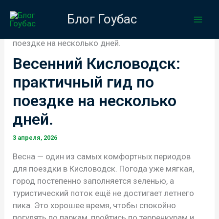
Перейти
Блог Гоубас
к
Главная
Публикации
содержимому
Весенний Кисловодск: практичный гид по
поездке на несколько дней.
Весенний Кисловодск:
практичный гид по
поездке на несколько
дней.
3 апреля, 2026
Весна — один из самых комфортных периодов
для поездки в Кисловодск. Погода уже мягкая,
город постепенно заполняется зеленью, а
туристический поток ещё не достигает летнего
пика. Это хорошее время, чтобы спокойно
погулять по паркам, пройтись по терренкурам и