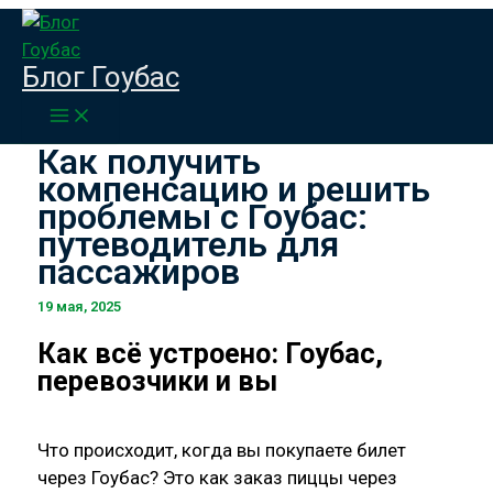
Перейти
к
Главная
Публикации
Блог Гоубас
содержимому
Как получить компенсацию и решить проблемы
с Гоубас: путеводитель для пассажиров
Как получить
компенсацию и решить
проблемы с Гоубас:
путеводитель для
пассажиров
19 мая, 2025
Как всё устроено: Гоубас,
перевозчики и вы
Что происходит, когда вы покупаете билет
через Гоубас? Это как заказ пиццы через