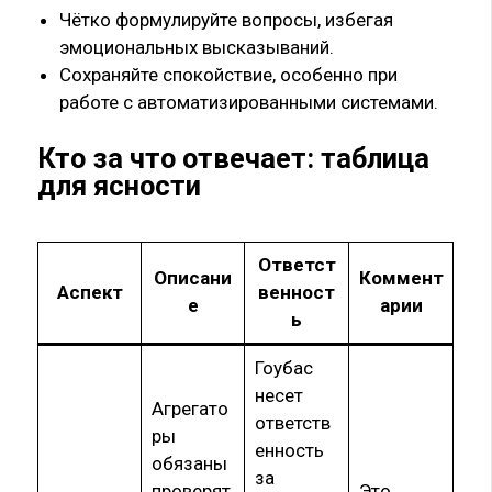
Чётко формулируйте вопросы, избегая
эмоциональных высказываний.
Сохраняйте спокойствие, особенно при
работе с автоматизированными системами.
Кто за что отвечает: таблица
для ясности
Ответст
Описани
Коммент
Аспект
венност
е
арии
ь
Гоубас
несет
Агрегато
ответств
ры
енность
обязаны
за
проверят
Это