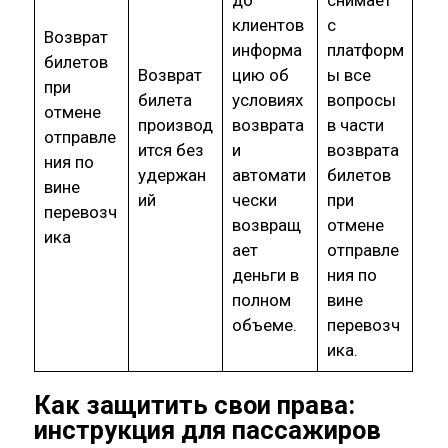
клиентов
с
Возврат
информа
платформ
билетов
Возврат
цию об
ы все
при
билета
условиях
вопросы
отмене
производ
возврата
в части
отправле
ится без
и
возврата
ния по
удержан
автомати
билетов
вине
ий
чески
при
перевозч
возвращ
отмене
ика
ает
отправле
деньги в
ния по
полном
вине
объеме.
перевозч
ика.
Как защитить свои права:
инструкция для пассажиров