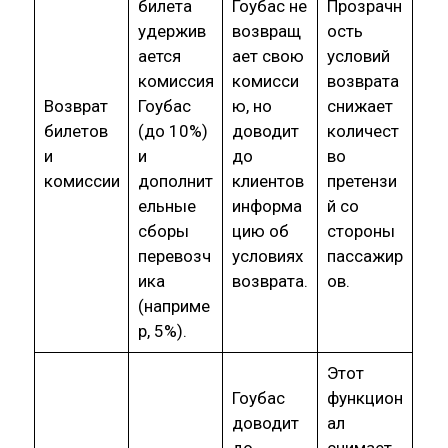
билета
Гоубас не
Прозрачн
удержив
возвращ
ость
ается
ает свою
условий
комиссия
комисси
возврата
Возврат
Гоубас
ю, но
снижает
билетов
(до 10%)
доводит
количест
и
и
до
во
комиссии
дополнит
клиентов
претензи
ельные
информа
й со
сборы
цию об
стороны
перевозч
условиях
пассажир
ика
возврата.
ов.
(наприме
р, 5%).
Этот
Гоубас
функцион
доводит
ал
до
снимает