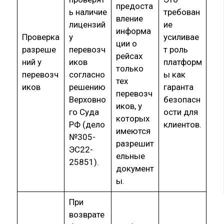
предоста
ь наличие
требован
вление
лицензий
ие
информа
Проверка
у
усиливае
ции о
разреше
перевозч
т роль
рейсах
ний у
иков
платформ
только
перевозч
согласно
ы как
тех
иков
решению
гаранта
перевозч
Верховно
безопасн
иков, у
го Суда
ости для
которых
РФ (дело
клиентов.
имеются
№305-
разрешит
ЭС22-
ельные
25851).
документ
ы.
При
возврате