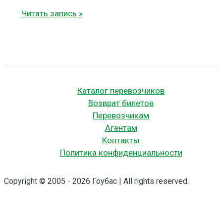
Как
Читать запись »
путешествовать
на
автобусе
осенью:
полезные
советы
Каталог перевозчиков
по
Возврат билетов
экипировке.
Перевозчикам
Агентам
Контакты
Политика конфиденциальности
Copyright © 2005 - 2026 Гоубас | All rights reserved.