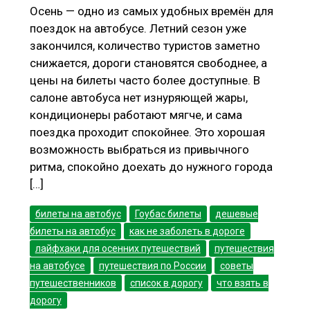
Осень — одно из самых удобных времён для
поездок на автобусе. Летний сезон уже
закончился, количество туристов заметно
снижается, дороги становятся свободнее, а
цены на билеты часто более доступные. В
салоне автобуса нет изнуряющей жары,
кондиционеры работают мягче, и сама
поездка проходит спокойнее. Это хорошая
возможность выбраться из привычного
ритма, спокойно доехать до нужного города
[…]
билеты на автобус
Гоубас билеты
дешевые
билеты на автобус
как не заболеть в дороге
лайфхаки для осенних путешествий
путешествия
на автобусе
путешествия по России
советы
путешественников
список в дорогу
что взять в
дорогу