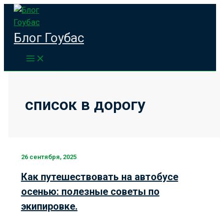
Перейти
к
содержимому
Блог Гоубас
список в дорогу
26 сентября, 2025
Как путешествовать на автобусе
осенью: полезные советы по
экипировке.