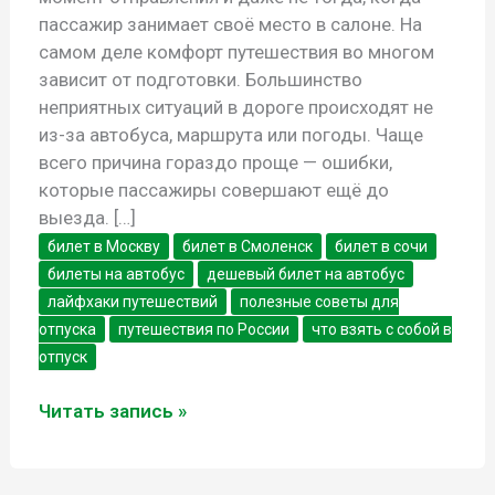
пассажир занимает своё место в салоне. На
самом деле комфорт путешествия во многом
зависит от подготовки. Большинство
неприятных ситуаций в дороге происходят не
из-за автобуса, маршрута или погоды. Чаще
всего причина гораздо проще — ошибки,
которые пассажиры совершают ещё до
выезда. […]
билет в Москву
билет в Смоленск
билет в сочи
билеты на автобус
дешевый билет на автобус
лайфхаки путешествий
полезные советы для
отпуска
путешествия по России
что взять с собой в
отпуск
7
Читать запись »
ошибок,
которые
совершают