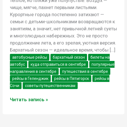
тёплое, но пляжи уже полупустые. Воздух —
чище, мягче, пахнет первыми листьями.
Курортные города постепенно затихают —
семьи с детьми-школьниками возвращаются к
занятиям, а значит, нет привычной летней суеты
и многолюдных набережных. Это не просто
продолжение лета, а его зрелая, уютная версия.
Бархатный сезон — идеальное время, чтобы […]
автобусные рейсы
бархатный сезон
билеты на
автобус
куда отправиться в сентябре
популярные
направления в сентябре
путешествия в сентябре
рейсы в Геленджик
рейсы в Пятигорск
рейсы в
Сочи
советы путешественникам
Путешествия
Читать запись »
в
сентябре:
куда