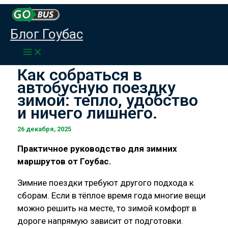
Перейти
к
Главная
Публикации
Блог Гоубас
содержимому
Как собраться в автобусную поездку зимой:
тепло, удобство и ничего лишнего.
Как собраться в
автобусную поездку
зимой: тепло, удобство
и ничего лишнего.
26 декабря, 2025
Практичное руководство для зимних
маршрутов от Гоубас.
Зимние поездки требуют другого подхода к
сборам. Если в тёплое время года многие вещи
можно решить на месте, то зимой комфорт в
дороге напрямую зависит от подготовки.